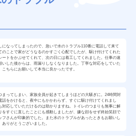
しになってしまったので、急いで水のトラブル110番に電話して来て
てのことで家がどうなるのかすごく心配でしたが、駆け付けてくれた
シートをかぶせてくれて、次の日には着工してくれました。仕事の速
願いした後からは、雨漏りしなくなりました。丁寧な対応をしていた
。こちらにお願いして本当に良かったです。
つまってしまい、家族全員が起きてしまうほどの大騒ぎに。24時間対
電話をかけると、夜中にもかかわらず、すぐに駆け付けてくれまし
も対応していただけるのは助かりますね。トイレのつまりも無事に解
りをすぐに直したことにも感動しましたが、嫌な顔をせず終始笑顔で
ッフさんが印象的でした。また水のトラブルがあったときもお願いし
。ありがとうございました。