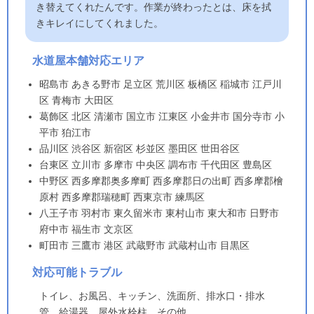
き替えてくれたんです。作業が終わったとは、床を拭
きキレイにしてくれました。
水道屋本舗対応エリア
昭島市 あきる野市 足立区 荒川区 板橋区 稲城市 江戸川
区 青梅市 大田区
葛飾区 北区 清瀬市 国立市 江東区 小金井市 国分寺市 小
平市 狛江市
品川区 渋谷区 新宿区 杉並区 墨田区 世田谷区
台東区 立川市 多摩市 中央区 調布市 千代田区 豊島区
中野区 西多摩郡奥多摩町 西多摩郡日の出町 西多摩郡檜
原村 西多摩郡瑞穂町 西東京市 練馬区
八王子市 羽村市 東久留米市 東村山市 東大和市 日野市
府中市 福生市 文京区
町田市 三鷹市 港区 武蔵野市 武蔵村山市 目黒区
対応可能トラブル
トイレ、お風呂、キッチン、洗面所、排水口・排水
管、給湯器、屋外水栓柱、その他