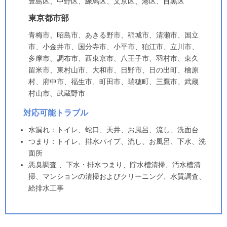
豊島区、中野区、練馬区、文京区、港区、目黒区
東京都市部
青梅市、昭島市、あきる野市、稲城市、清瀬市、国立
市、小金井市、国分寺市、小平市、狛江市、立川市、
多摩市、調布市、西東京市、八王子市、羽村市、東久
留米市、東村山市、大和市、日野市、日の出町、檜原
村、府中市、福生市、町田市、瑞穂町、三鷹市、武蔵
村山市、武蔵野市
対応可能トラブル
水漏れ：トイレ、蛇口、天井、お風呂、流し、洗面台
つまり：トイレ、排水パイプ、流し、お風呂、下水、洗
面所
悪臭調査 、下水・排水つまり、貯水槽清掃、汚水槽清
掃、マンションの清掃およびクリーニング、水質調査、
給排水工事