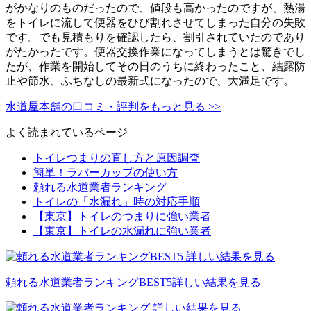
がかなりのものだったので、値段も高かったのですが、熱湯
をトイレに流して便器をひび割れさせてしまった自分の失敗
です。でも見積もりを確認したら、割引されていたのであり
がたかったです。便器交換作業になってしまうとは驚きでし
たが、作業を開始してその日のうちに終わったこと、結露防
止や節水、ふちなしの最新式になったので、大満足です。
水道屋本舗の口コミ・評判をもっと見る >>
よく読まれているページ
トイレつまりの直し方と原因調査
簡単！ラバーカップの使い方
頼れる水道業者ランキング
トイレの「水漏れ」時の対応手順
【東京】トイレのつまりに強い業者
【東京】トイレの水漏れに強い業者
頼れる水道業者
ランキングBEST5
詳しい結果を見る