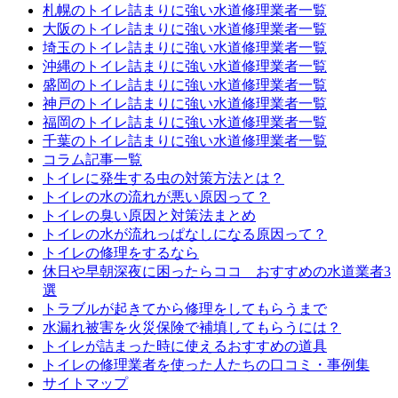
札幌のトイレ詰まりに強い水道修理業者一覧
大阪のトイレ詰まりに強い水道修理業者一覧
埼玉のトイレ詰まりに強い水道修理業者一覧
沖縄のトイレ詰まりに強い水道修理業者一覧
盛岡のトイレ詰まりに強い水道修理業者一覧
神戸のトイレ詰まりに強い水道修理業者一覧
福岡のトイレ詰まりに強い水道修理業者一覧
千葉のトイレ詰まりに強い水道修理業者一覧
コラム記事一覧
トイレに発生する虫の対策方法とは？
トイレの水の流れが悪い原因って？
トイレの臭い原因と対策法まとめ
トイレの水が流れっぱなしになる原因って？
トイレの修理をするなら
休日や早朝深夜に困ったらココ おすすめの水道業者3
選
トラブルが起きてから修理をしてもらうまで
水漏れ被害を火災保険で補填してもらうには？
トイレが詰まった時に使えるおすすめの道具
トイレの修理業者を使った人たちの口コミ・事例集
サイトマップ