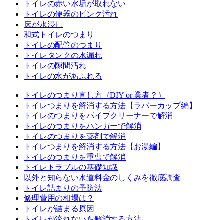
トイレの赤い水垢が取れない
トイレの便器のピンク汚れ
床が水浸し
和式トイレのつまり
トイレの配管のつまり
トイレタンクの水漏れ
トイレの隙間汚れ
トイレの水があふれる
トイレのつまり直し方（DIY or 業者？）
トイレつまりを解消する方法【ラバーカップ編】
トイレのつまりをパイプクリーナーで解消
トイレのつまりをハンガーで解消
トイレのつまりを薬剤で解消
トイレつまりを解消する方法【お湯編】
トイレのつまりを重曹で解消
トイレトラブルの基礎知識
以外と知らない水道料金のしくみを徹底調査
トイレ詰まりの予防法
修理費用の相場は？
トイレが詰まる原因
トイレが流れないを解消する方法