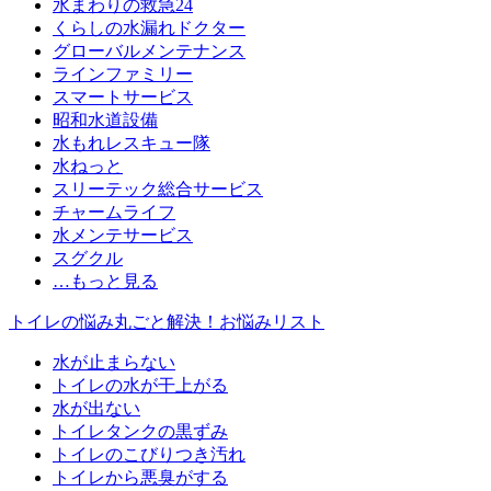
水まわりの救急24
くらしの水漏れドクター
グローバルメンテナンス
ラインファミリー
スマートサービス
昭和水道設備
水もれレスキュー隊
水ねっと
スリーテック総合サービス
チャームライフ
水メンテサービス
スグクル
…もっと見る
トイレの悩み丸ごと解決！
お悩みリスト
水が止まらない
トイレの水が干上がる
水が出ない
トイレタンクの黒ずみ
トイレのこびりつき汚れ
トイレから悪臭がする