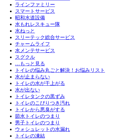
ラインファミリー
スマートサービス
昭和水道設備
水もれレスキュー隊
水ねっと
スリーテック総合サービス
チャームライフ
水メンテサービス
スグクル
…もっと見る
トイレの悩み丸ごと解決！お悩みリスト
水が止まらない
トイレの水が干上がる
水が出ない
トイレタンクの黒ずみ
トイレのこびりつき汚れ
トイレから悪臭がする
節水トイレのつまり
男子トイレのつまり
ウォシュレットの水漏れ
トイレの凍結