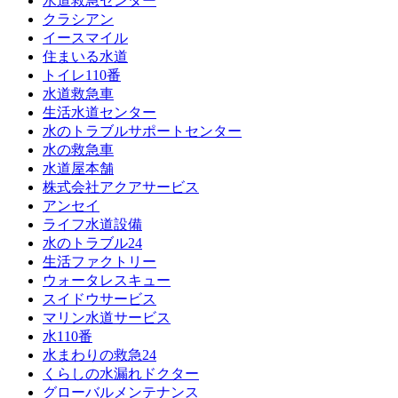
水道救急センター
クラシアン
イースマイル
住まいる水道
トイレ110番
水道救急車
生活水道センター
水のトラブルサポートセンター
水の救急車
水道屋本舗
株式会社アクアサービス
アンセイ
ライフ水道設備
水のトラブル24
生活ファクトリー
ウォータレスキュー
スイドウサービス
マリン水道サービス
水110番
水まわりの救急24
くらしの水漏れドクター
グローバルメンテナンス