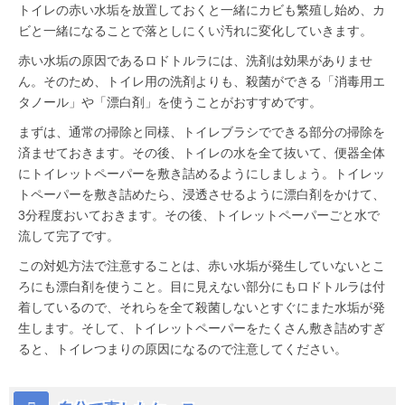
トイレの赤い水垢を放置しておくと一緒にカビも繁殖し始め、カ
ビと一緒になることで落としにくい汚れに変化していきます。
赤い水垢の原因であるロドトルラには、洗剤は効果がありませ
ん。そのため、トイレ用の洗剤よりも、殺菌ができる「消毒用エ
タノール」や「漂白剤」を使うことがおすすめです。
まずは、通常の掃除と同様、トイレブラシでできる部分の掃除を
済ませておきます。その後、トイレの水を全て抜いて、便器全体
にトイレットペーパーを敷き詰めるようにしましょう。トイレッ
トペーパーを敷き詰めたら、浸透させるように漂白剤をかけて、
3分程度おいておきます。その後、トイレットペーパーごと水で
流して完了です。
この対処方法で注意することは、赤い水垢が発生していないとこ
ろにも漂白剤を使うこと。目に見えない部分にもロドトルラは付
着しているので、それらを全て殺菌しないとすぐにまた水垢が発
生します。そして、トイレットペーパーをたくさん敷き詰めすぎ
ると、トイレつまりの原因になるので注意してください。