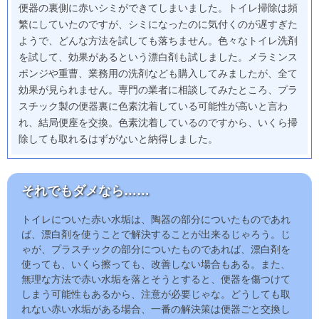
便器の裏側に赤いシミができてしまいました。トイレ掃除は頻
繁にしていたのですが、シミになったのに気付くのが遅すぎた
ようで、どんな方法を試しても落ちません。色々なトイレ洗剤
を試して、効果があるという漂白剤も試しました。メラミンス
ポンジや重曹、業務用の洗剤なども購入してみましたが、全て
効果が見られません。専門の業者に相談してみたところ、プラ
スチック製の便器裏に色素沈着している可能性が高いと言わ
れ、結局便座を交換。色素沈着しているのですから、いくら掃
除しても取れるはずがないと納得しました。
それでもダメなら……
トイレについた赤い水垢は、陶器の部分についたものであれ
ば、漂白剤を使うことで解決することが出来るじゃろう。じ
ゃが、プラスチックの部分についたものであれば、漂白剤を
使っても、いくら擦っても、改善しない場合もある。また、
無理な方法で赤い水垢を落とそうとすると、便器を傷つけて
しまう可能性もあるから、注意が必要じゃな。どうしても取
れない赤い水垢がある場合、一番の解決策は便器ごと交換し