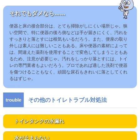
それでもダメなら……
便器と床の接合部分は、とても掃除がしにくい場所じゃ。狭
い空間で、特に便器の後ろ側などは手が届きにくく、汚れを
すっきりと落とすには根気もいるだろう。また、便座の取り
外しは素人には難しいこともある。床や便器の素材によって
は、間違えた薬剤を使用することで変色してしまうこともあ
るため、注意が必要じゃ。汚れをしっかり落とすには、トイ
レの専門業者もよいだろう。プロであれば適した洗剤で便器
を傷つけることもなく、頑固な尿石もきれいに落としてくれ
るはずじゃ。
その他のトイレトラブル対処法
トイレタンクの水漏れ
水が止まらない