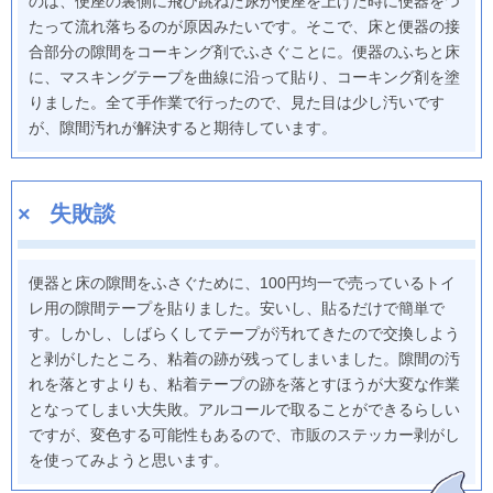
のは、便座の裏側に飛び跳ねた尿が便座を上げた時に便器をつ
たって流れ落ちるのが原因みたいです。そこで、床と便器の接
合部分の隙間をコーキング剤でふさぐことに。便器のふちと床
に、マスキングテープを曲線に沿って貼り、コーキング剤を塗
りました。全て手作業で行ったので、見た目は少し汚いです
が、隙間汚れが解決すると期待しています。
失敗談
便器と床の隙間をふさぐために、100円均一で売っているトイ
レ用の隙間テープを貼りました。安いし、貼るだけで簡単で
す。しかし、しばらくしてテープが汚れてきたので交換しよう
と剥がしたところ、粘着の跡が残ってしまいました。隙間の汚
れを落とすよりも、粘着テープの跡を落とすほうが大変な作業
となってしまい大失敗。アルコールで取ることができるらしい
ですが、変色する可能性もあるので、市販のステッカー剥がし
を使ってみようと思います。