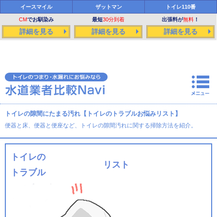
イースマイル
ザットマン
トイレ110番
CM
でお馴染み
最短
30分到着
出張料が
無料
！
詳細を見る
詳細を見る
詳細を見る
トイレの隙間にたまる汚れ【トイレのトラブルお悩みリスト】
便器と床、便器と便座など、トイレの隙間汚れに関する掃除方法を紹介。
トイレの
お悩み
リスト
トラブル